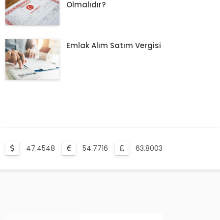
Olmalıdır?
Emlak Alım Satım Vergisi
47.4548
54.7716
63.8003