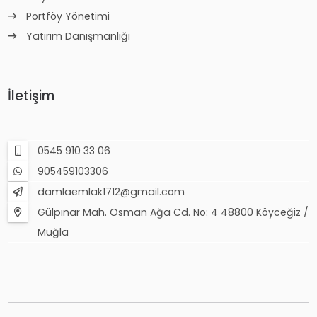
Portföy Yönetimi
Yatırım Danışmanlığı
İletişim
0545 910 33 06
905459103306
damlaemlak1712@gmail.com
Gülpınar Mah. Osman Ağa Cd. No: 4 48800 Köyceğiz /
Muğla