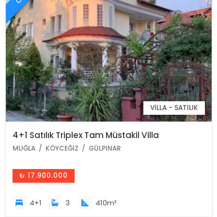
VILLA - SATILIK
4+1 Satılık Triplex Tam Müstakil Villa
MUĞLA
KÖYCEĞIZ
GÜLPINAR
₺ 17.900.000
4+1
3
410m²