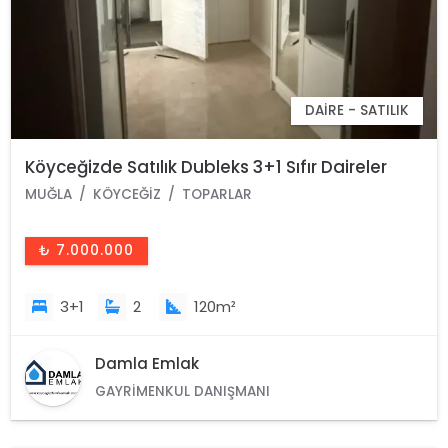
DAIRE - SATILIK
Köyceğizde Satılık Dubleks 3+1 Sıfır Daireler
MUĞLA
KÖYCEĞIZ
TOPARLAR
₺ 7.000.000
3+1
2
120m²
Damla Emlak
GAYRIMENKUL DANIŞMANI