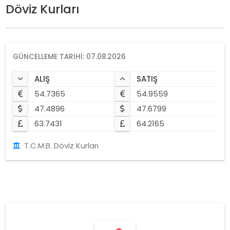
Döviz Kurları
GÜNCELLEME TARIHI: 07.08.2026
ALIŞ
SATIŞ
54.7365
54.9559
47.4896
47.6799
63.7431
64.2165
T.C.M.B. Döviz Kurları