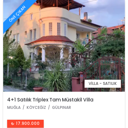
ÖNE ÇIKAN
VILLA - SATILIK
4+1 Satılık Triplex Tam Müstakil Villa
MUĞLA
KÖYCEĞIZ
GÜLPINAR
₺ 17.900.000