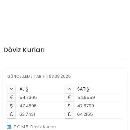
Döviz Kurları
GÜNCELLEME TARIHI: 08.08.2026
ALIŞ
SATIŞ
54.7365
54.9559
47.4896
47.6799
63.7431
64.2165
T.C.M.B. Döviz Kurları