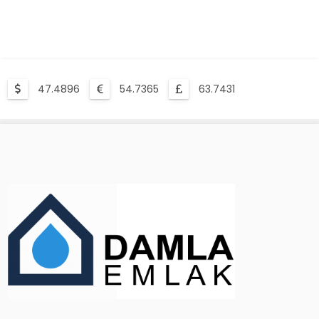
47.4896
54.7365
63.7431